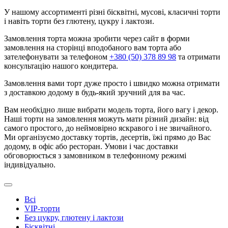
У нашому асcортименті різні бісквітні, мусові, класичні торти
і навіть торти без глютену, цукру і лактози.
Замовлення торта можна зробити через сайт в форми
замовлення на сторінці вподобаного вам торта або
зателефонувати за телефоном
+380 (50) 378 89 98
та отримати
консультацію нашого кондитера.
Замовлення вами торт дуже просто і швидко можна отримати
з доставкою додому в будь-який зручний для ва час.
Вам необхідно лише вибрати модель торта, його вагу і декор.
Наші торти на замовлення можуть мати різний дизайн: від
самого простого, до неймовірно яскравого і не звичайного.
Ми організуємо доставку тортів, десертів, їжі прямо до Вас
додому, в офіс або ресторан. Умови і час доставки
обговорюється з замовником в телефонному режимі
індивідуально.
Всі
VIP-торти
Без цукру, глютену і лактози
Бісквітні