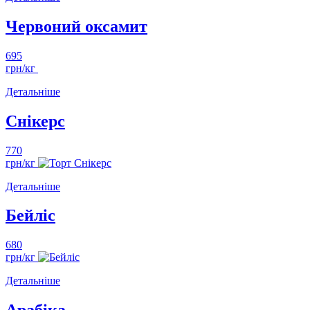
Червоний оксамит
695
грн/кг
Детальніше
Снікерс
770
грн/кг
Детальніше
Бейліс
680
грн/кг
Детальніше