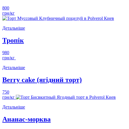
800
грн/кг
Детальніше
Тропік
980
грн/кг
Детальніше
Berry cake (ягідний торт)
750
грн/кг
Детальніше
Ананас-морква