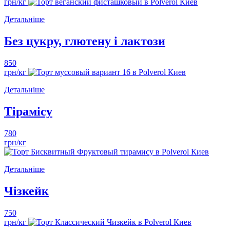
грн/кг
Детальніше
Без цукру, глютену і лактози
850
грн/кг
Детальніше
Тірамісу
780
грн/кг
Детальніше
Чізкейк
750
грн/кг