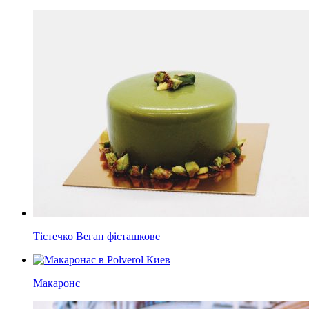
Тістечко Веган фісташкове
Макаронс