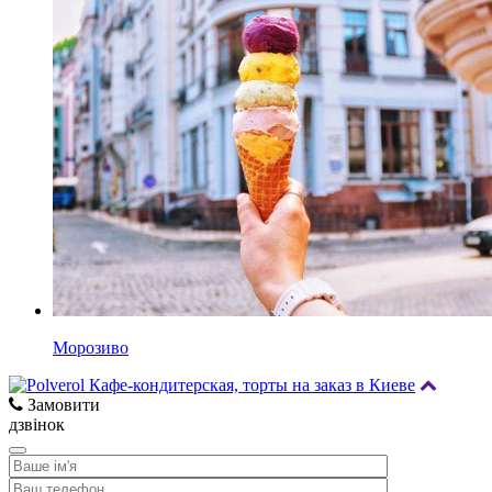
Морозиво
Замовити
дзвінок