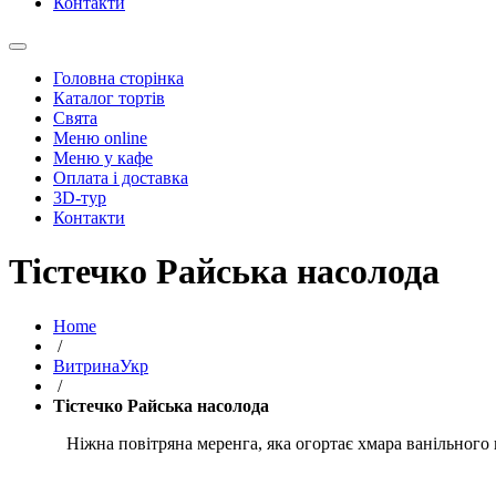
Контакти
Головна сторінка
Каталог тортів
Свята
Меню online
Меню у кафе
Оплата і доставка
3D-тур
Контакти
Тістечко Райська насолода
Home
/
ВитринаУкр
/
Тістечко Райська насолода
Ніжна повітряна меренга, яка огортає хмара ванільного