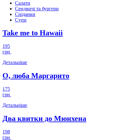
Салати
Сендвичі та бургери
Сніданки
Супи
Take me to Hawaii
195
грн
Детальніше
О, люба Маргарито
175
грн
Детальніше
Два квитки до Мюнхена
198
грн