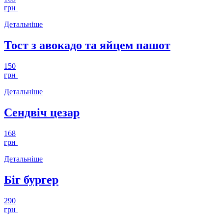
грн
Детальніше
Тост з авокадо та яйцем пашот
150
грн
Детальніше
Сендвіч цезар
168
грн
Детальніше
Біг бургер
290
грн