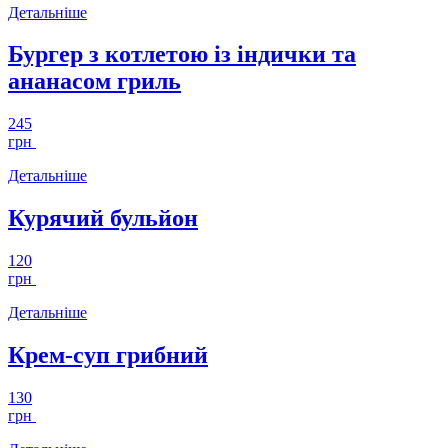
Детальніше
Бургер з котлетою із індички та
ананасом гриль
245
грн
Детальніше
Курячий бульйон
120
грн
Детальніше
Крем-суп грибний
130
грн