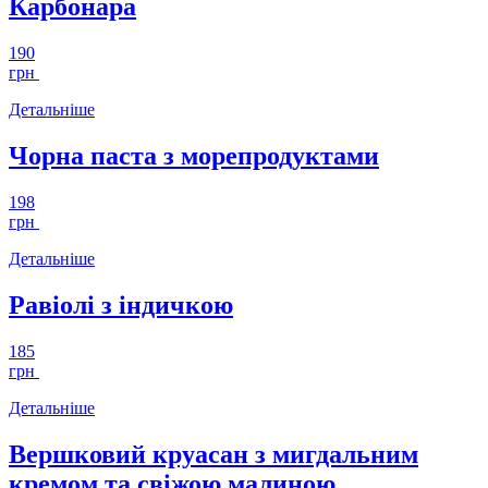
Карбонара
190
грн
Детальніше
Чорна паста з морепродуктами
198
грн
Детальніше
Равіолі з індичкою
185
грн
Детальніше
Вершковий круасан з мигдальним
кремом та свіжою малиною