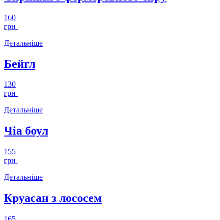
160
грн
Детальніше
Бейгл
130
грн
Детальніше
Чіа боул
155
грн
Детальніше
Круасан з лососем
165