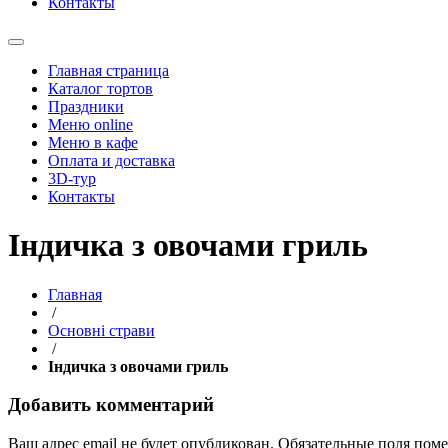
Контакты
Главная страница
Каталог тортов
Праздники
Меню online
Меню в кафе
Оплата и доставка
3D-тур
Контакты
Індичка з овочами гриль
Главная
/
Основні страви
/
Індичка з овочами гриль
Добавить комментарий
Ваш адрес email не будет опубликован.
Обязательные поля пом