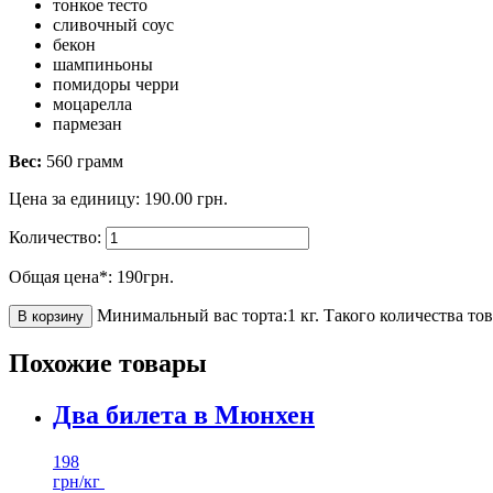
тонкое тесто
сливочный соус
бекон
шампиньоны
помидоры черри
моцарелла
пармезан
Вес:
560 грамм
Цена за единицу:
190.00
грн.
Количество:
Общая цена*:
190
грн.
Минимальный вас торта:1 кг.
Такого количества тов
В корзину
Похожие товары
Два билета в Мюнхен
198
грн/кг