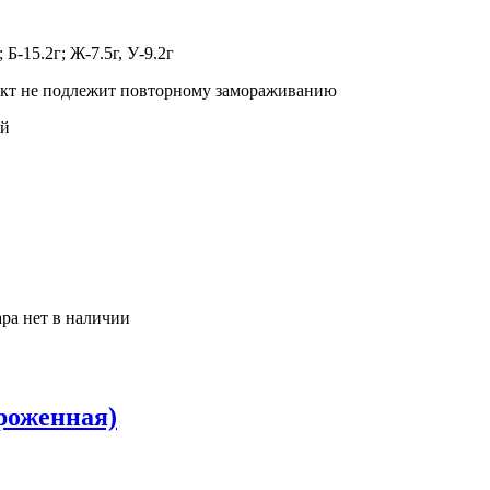
 Б-15.2г; Ж-7.5г, У-9.2г
дукт не подлежит повторному замораживанию
ой
ара нет в наличии
роженная)