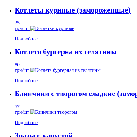
Котлеты куриные (замороженные)
25
грн/шт
Подробнее
Котлета бургерна из телятины
80
грн/шт
Подробнее
Блинчики с творогом сладкие (зам
57
грн/шт
Подробнее
Зразы с капустой