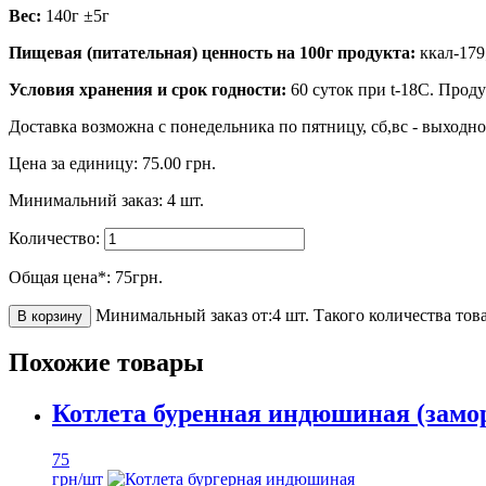
Вес:
140г ±5г
Пищевая (питательная) ценность на 100г продукта:
ккал-179;
Условия хранения и срок годности:
60 суток при t-18C. Про
Доставка возможна с понедельника по пятницу, сб,вс - выходн
Цена за единицу:
75.00
грн.
Минимальний заказ:
4
шт.
Количество:
Общая цена*:
75
грн.
Минимальный заказ от:4 шт.
Такого количества тов
В корзину
Похожие товары
Котлета буренная индюшиная (замо
75
грн/шт