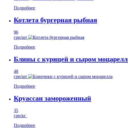
Подробнее
Котлета бургерная рыбная
96
грн/шт
Подробнее
Блины с курицей и сыром моцарелл
48
грн/шт
Подробнее
Круассан замороженный
35
грн/кг
Подробнее