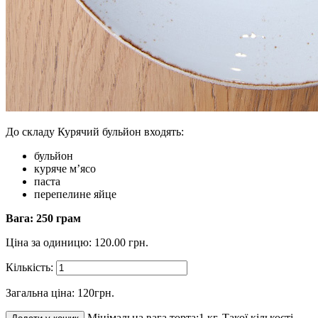
До складу Курячий бульйон входять:
бульйон
куряче м’ясо
паста
перепелине яйце
Вага: 250 грам
Ціна за одиницю:
120.00
грн.
Кількість:
Загальна ціна:
120
грн.
Мінімальна вага торта:1 кг.
Такої кількості