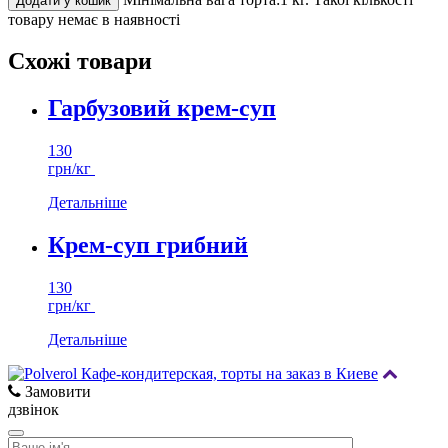
Додати у кошик
товару немає в наявності
Схожі товари
Гарбузовий крем-суп
130
грн/кг
Детальніше
Крем-суп грибний
130
грн/кг
Детальніше
Замовити
дзвінок