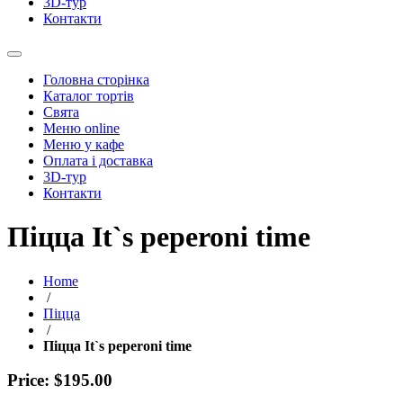
3D-тур
Контакти
Головна сторінка
Каталог тортів
Свята
Меню online
Меню у кафе
Оплата і доставка
3D-тур
Контакти
Піцца It`s peperoni time
Home
/
Піцца
/
Піцца It`s peperoni time
Price: $195.00