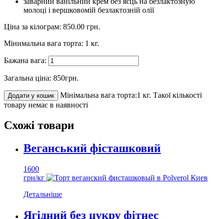
заварний ванільний крем без яєць на безлактозную
молоці і вершковомій безлактозній олії
Ціна за кілограм:
850.00
грн.
Мінимальна вага торта:
1
кг.
Бажана вага:
Загальна ціна:
850
грн.
Мінімальна вага торта:1 кг.
Такої кількості
Додати у кошик
товару немає в наявності
Схожі товари
Веганський фісташковий
1600
грн/кг
Детальніше
Ягідний без цукру фітнес