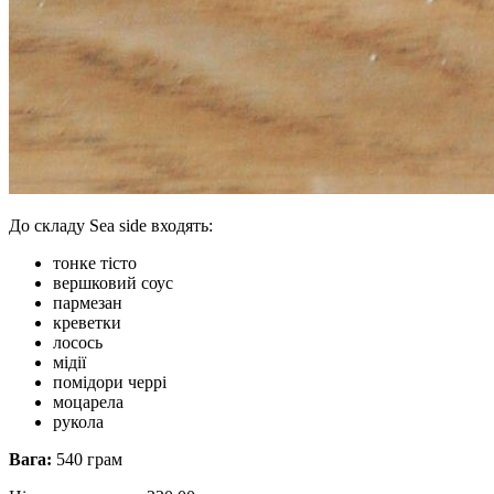
До складу Sea side входять:
тонке тісто
вершковий соус
пармезан
креветки
лосось
мідії
помідори черрі
моцарела
рукола
Вага:
540 грам