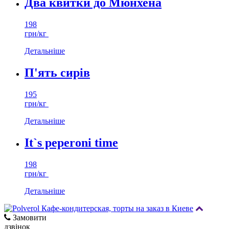
Два квитки до Мюнхена
198
грн/кг
Детальніше
П'ять сирів
195
грн/кг
Детальніше
It`s peperoni time
198
грн/кг
Детальніше
Замовити
дзвінок