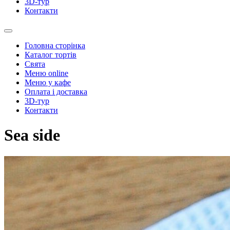
3D-тур
Контакти
Головна сторінка
Каталог тортів
Свята
Меню online
Меню у кафе
Оплата і доставка
3D-тур
Контакти
Sea side