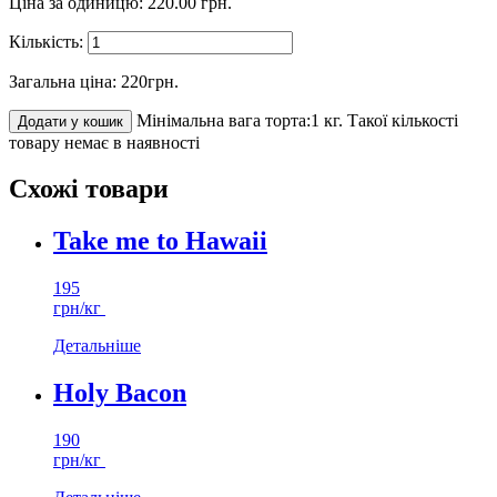
Ціна за одиницю:
220.00
грн.
Кількість:
Загальна ціна:
220
грн.
Мінімальна вага торта:1 кг.
Такої кількості
Додати у кошик
товару немає в наявності
Схожі товари
Take me to Hawaii
195
грн/кг
Детальніше
Holy Bacon
190
грн/кг