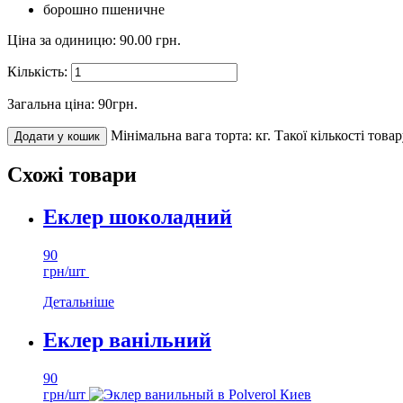
борошно пшеничне
Ціна за одиницю:
90.00
грн.
Кількість:
Загальна ціна:
90
грн.
Мінімальна вага торта: кг.
Такої кількості това
Додати у кошик
Схожі товари
Еклер шоколадний
90
грн/шт
Детальніше
Еклер ванільний
90
грн/шт