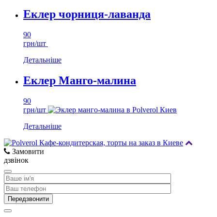
Еклер чорниця-лаванда
90
грн/шт
Детальніше
Еклер Манго-малина
90
грн/шт
Детальніше
Замовити
дзвінок